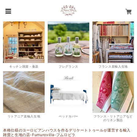
キッチン雑貨・食器
フレグランス
フランス直輸入生地
リトアニア直輸入生地
ベッドカバー
フランス・リトアニアなど
のリネン製品
本格仕様のヨーロピアンハウスを作るデリケートトゥールが運営する輸入
雑貨と生地の店-Fumurovilla-フムロビラ