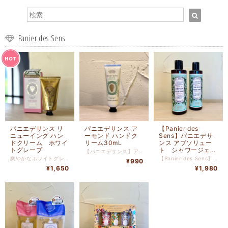
Panier des Sens
パニエデサンス リ
パニエデサンス ア
【Panier des
ニューイング ハン
ーモンド ハンドク
Sens】パニエデサ
ドクリーム ホワイ
リーム30mL
ンス アブソリュー
トグレープ
ト シャワージェ
【パニエデサンス】アーモンド ハンドクリーム30mL＜しっとりとした肌を叶えるハンドクリーム＞ パニエデサンスの「アーモンド ハンドクリーム」は、肌をしっとりと潤し、乾燥からしっかりと守ります。アーモンドエキスとシアバターをたっぷりと配合しており、手肌を優しく包み込みます。 フレッシュなアーモンド・ジャスミン・サンザシの白い花のブーケを添えた、スイートホワイトフローラルの香りです。ピーチ、オレンジにエクサンプロバンスの街から届けられたフランスの伝統菓子カリゾンを加え、甘くフェミニンに仕上げました。 ●アーモンドの名産地、プロバンスで収穫されるアーモンド由来保湿成分を配合。 ●スイートなアーモンドのフェミニンな香りは、グラースの調香師が厳選。 ●なめらかな使用感で、やわらかな肌へ。 ■内容量：W38mm×D23mm×H107mm 30mL ■生産地：フランス ■素材・成分：アーモンドエキス、シアバター、その他天然成分 【Panier des Sens（パニエデサンス）】 南フランス発バス＆ボディーケアブランド“パニエデサンス”。 香りの都グラースの調香師が奏でる良質の香りと フランス・地中海地方の伝統や生活にゆかりのある植物から抽出された成分。 ナチュラルでシンプルなアイテムが紡ぎ出すうるおいヴェールは、 感覚を呼び覚まし、プロバンス・コートダジュールの旅へといざないます。 目を閉じて香りを胸いっぱいに吸い込めば、 まるで自然の恵み豊かな南フランスの情景が浮かび上がるようです。
ル ジャスミン
爽やかなホワイトグレープの香りが漂う、パニエデサンス リニューイング ハンドクリーム。手肌をしっとりと保ちながら、爽やかな香りでリフレッシュしてくれます。乾燥が気になる季節や、いつでも手元を清潔に保ちたい方におすすめです。 フランスの南部、太陽に恵まれた葡萄畑で育まれたホワイトグレープを使用し、丁寧に作られたこのハンドクリーム。その豊かな香りと保湿効果で、手肌にうるおいを与えます。 自然な香りに包まれ、心地よく癒される時間を楽しみませんか。パニエデサンスのリニューイング ハンドクリームで、日常のケアタイムを特別なひとときに変えてみてください。 【”RENEWING” WHITE GRAPE】 シリーズのアイコンでもあるホワイトグレープ。 インド医学では歴史的に”The Pearl of life 人生においての真珠”として知られています。 ヨーロッパでも何千年にもわたりビューティーケアに重要な役割を果たしており果汁や種、葉はジュースやオイル、化粧品に用いられています。また、フランスではヴィノテラピー（ブドウを使用したトリートメント）も人気があります。 ■サイズ 外装：W55×D42×H122mm 本体：W62×D41×H122mm ■内容量：75ml ■生産地：フランス
【Panier des Sens】パニエデサンス アブソリュート シャワージェル ジャスミンです。 南フランスの伝統的な製法で作られた、天然由来成分95%以上のシャワージェル。 植物から少量しか抽出されない「アブソリュート」は、貴重で実際に咲いている花に近い華やかな香りが特徴。 こちらは、ピュアでいきいきとしたジャスミンがきらめくホワイトブーケの香りで一日の疲れを癒してくれます。 軽やかな泡立ちですっきりと洗い上げるシャワージェル。フレッシュな香りがバスルームいっぱいに広がります。肌にやさしい成分がしっかりと保湿してくれるので、お風呂上がりのしっとり感が長持ちします。肌にやさしい成分がしっかりと保湿してくれるので、お風呂上がりのしっとり感が長持ちします。 泡風呂としての使用方法 ➀お風呂に少しお湯を入れ、身体を洗う時よりも少し多めにシャワージェルを入れます。 ②水面にめがけてお湯やシャワーをいきよいよく注ぎます。 ③優しい香りの広がる泡ぶろをお楽しみください。 サイズ：φ50×171mm 内容量：250ml
¥990
¥1,650
¥1,980