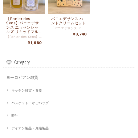
【Panier des
パニエデサンス ハ
Sens】パニエデサ
ンドクリームセット
ンス エッセンシャ
「パニエデサンス ハンドクリームセット」は、プロバンスの自然と香りを体感できる贅沢なギフトセットです。美しいメタルボックスに詰められた3種のハンドクリームはどれも人気のアイテム。プロバンスを象徴するラベンダーやアーモンドなど、植物由来の恵みたっぷりの香りで心地よいリラックス効果を届けます。 季節や気分に合わせてお好きな香りを楽しめるセットは、自分へのご褒美や大切な人への贈り物にも最適です。持ち運びサイズで使い勝手も抜群！潤いを与え、手荒れを防ぐ効果も期待できます。 乾燥が気になる肌の為に。シアバターを贅沢に20%配合した濃密保湿ハンドクリームです。 リッチな感触のクリームを手のひらで温めてからやさしくハンドプレスするようになじませ、やわらかくしなやかな手肌へ導きます。 Fragrance ラベンダー：プロバンスの象徴ともいわれるラベンダーの精油が穏やかなリラックスをもたらす香り プロバンス：レモン・アルテミシア・サイプレスの精油をブレンドした暖かみのある爽やかな香り ローズ：愛の象徴であるローズ精油の芳醇で愛情あふれる華やかな香り ■サイズ：W155×D37×H130mm ■内容量：30mL×3 ■生産地：フランス
ルズ リキッドマル
¥3,740
セイユソープ リフ
【Panier des Sens】パニエデサンス エッセンシャルズ リキッドマルセイユソープ リフィルは、ナチュラルで環境にやさしい人気のリキッドマルセイユソープの詰替え用です。 人や環境のことを考えて作られたリフィルは、ボトルよりもプラスチック使用量を65％削減。 毎日使うものだからこそエコサステナブルなアイテムを。 天然精油へのこだわり・・・植物原料を贅沢に取り入れ、全てのアイテムが天然由来96％以上。 【リキッドマルセイユソープ】マルセイユの伝統的な製法で作られたナチュラルで環境にやさしい、植物油を使用した全身用液体石けん。 グリセリン（保湿成分）とココナッツオイル配合で、肌をいたわりながらなめらかに洗い上げます。 ■サイズ：W148xD70xH200mm 500ml ■生産地：フランス
ィル
¥1,980
Category
ヨーロピアン雑貨
キッチン雑貨・食器
バスケット・かごバッグ
時計
アイアン製品・真鍮製品