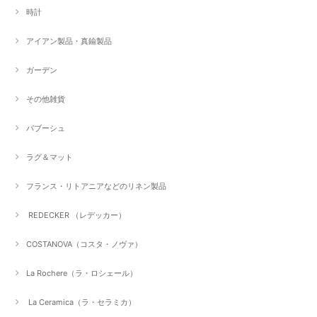
時計
アイアン製品・真鍮製品
ガーデン
その他雑貨
バブーシュ
ラグ＆マット
フランス・リトアニアなどのリネン製品
REDECKER （レデッカー）
COSTANOVA（コスタ・ノヴァ）
La Rochere（ラ・ロシェール）
La Ceramica（ラ・セラミカ）