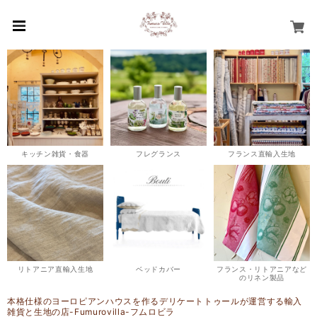
キッチン雑貨・食器
フレグランス
フランス直輸入生地
リトアニア直輸入生地
ベッドカバー
フランス・リトアニアなど
のリネン製品
本格仕様のヨーロピアンハウスを作るデリケートトゥールが運営する輸入
雑貨と生地の店-Fumurovilla-フムロビラ