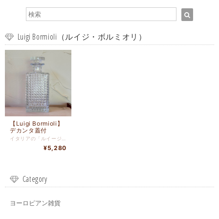
Luigi Bormioli（ルイジ・ボルミオリ）
【Luigi Bormioli】
デカンタ蓋付
イタリアの「ルイージ・ボルミオリ」のデカンタは、洗練された佇まいで、ワインやジュースを注ぐ際にもその美しさを引き立て、飲み物を美味しくサーブするための理想的なアイテムです。 サイズ：9cm×9cm×高さ20.5cm 材質：ガラス 原産国：イタリア 【ルイジ・ボルミオリ(Luigi Bormioli)】 パルマに1946年に創業。 業者のルイジ・ボルミオリの名が社名となっています。 イタリア・ボローニャとミラノの間に位置するパルマは、美しい建築の街並みと、食べ物（特にパルミジャーノ・レッジャーノとプロシュート）で知られる街ですが、アート・音楽、そしてグラスの製造でも知られています。 ボルミオリファミリーの目指すところは、優れたデザイン・伝統的なイタリアンクラフトマンシップ・新しい技術・美しいグラス・高い品質の融合です。 デザイン・品質に優れたテーブルウエアを生み出すとともに、 シャネルナンバー5やクリスチャンディオールのj'adoreなどの香水瓶の製作を担い、優れた品質には定評があります。
¥5,280
Category
ヨーロピアン雑貨