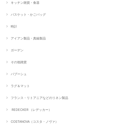
キッチン雑貨・食器
バスケット・かごバッグ
時計
アイアン製品・真鍮製品
ガーデン
その他雑貨
バブーシュ
ラグ＆マット
フランス・リトアニアなどのリネン製品
REDECKER （レデッカー）
COSTANOVA（コスタ・ノヴァ）