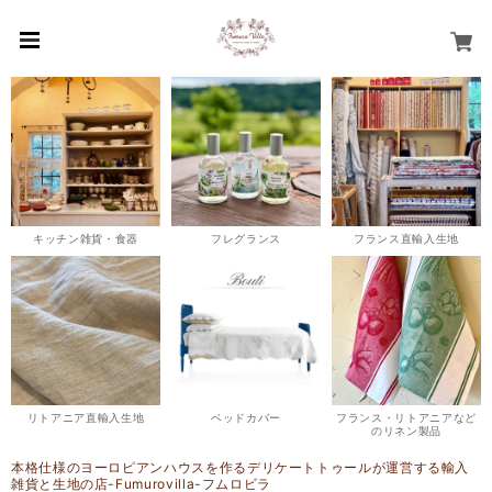
キッチン雑貨・食器
フレグランス
フランス直輸入生地
リトアニア直輸入生地
ベッドカバー
フランス・リトアニアなど
のリネン製品
本格仕様のヨーロピアンハウスを作るデリケートトゥールが運営する輸入
雑貨と生地の店-Fumurovilla-フムロビラ