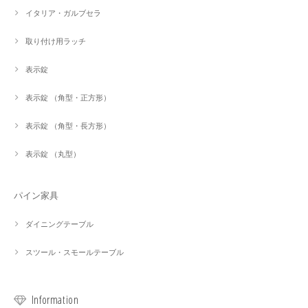
イタリア・ガルブセラ
取り付け用ラッチ
表示錠
表示錠 （角型・正方形）
表示錠 （角型・長方形）
表示錠 （丸型）
パイン家具
ダイニングテーブル
スツール・スモールテーブル
Information