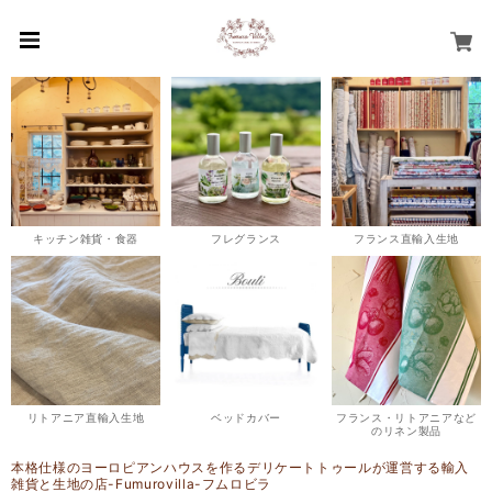
キッチン雑貨・食器
フレグランス
フランス直輸入生地
リトアニア直輸入生地
ベッドカバー
フランス・リトアニアなど
のリネン製品
本格仕様のヨーロピアンハウスを作るデリケートトゥールが運営する輸入
雑貨と生地の店-Fumurovilla-フムロビラ