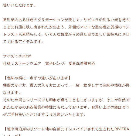
使いいただけます。
透明感のある緑色のグラデーションが美しく、リビエラの明るい光をその
ままにお皿に映し出されたかのよう。外側のマットな黒の色と質感のコン
トラストも素晴らしく、いろんな角度からの見た目で楽しい気持ちにさせ
てくれるアイテムです。
サイズ：Φ31cm
仕様：ストーンウェア 電子レンジ、食器洗浄機対応
【色味や柄に一点ずつ違いがあります】
釉薬のかけ方、貫入の入り方によって、一枚一枚少しずつ色味や模様が異
なります。
そのため同じシリーズでも印象が違うこともございますが、そこが自然で
あたたかみのある製品の特性にもなっております。お買い上げの際はどう
ぞご理解をいただけますようお願いいたします。
【地中海沿岸のリゾート地の自然にインスパイアされて生まれたRIVIERA