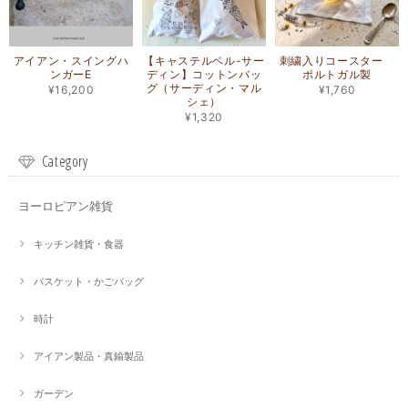
アイアン・スイングハ
【キャステルベル-サー
刺繍入りコースター
ンガーE
ディン】コットンバッ
ポルトガル製
グ（サーディン・マル
¥16,200
¥1,760
シェ）
¥1,320
Category
ヨーロピアン雑貨
キッチン雑貨・食器
バスケット・かごバッグ
時計
アイアン製品・真鍮製品
ガーデン