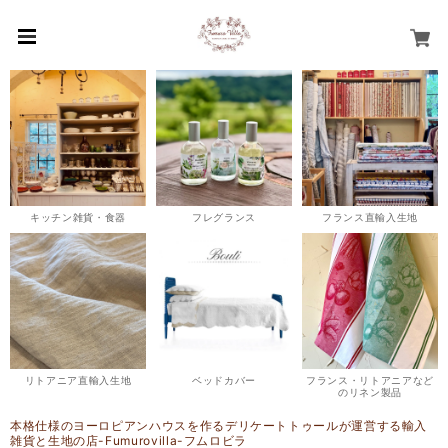
キッチン雑貨・食器
フレグランス
フランス直輸入生地
リトアニア直輸入生地
ベッドカバー
フランス・リトアニアなど
のリネン製品
本格仕様のヨーロピアンハウスを作るデリケートトゥールが運営する輸入
雑貨と生地の店-Fumurovilla-フムロビラ