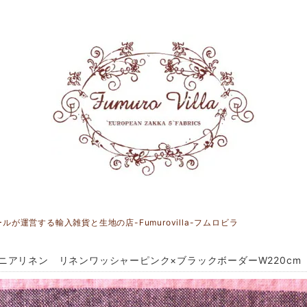
運営する輸入雑貨と生地の店-Fumurovilla-フムロビラ
ニアリネン リネンワッシャーピンク×ブラックボーダーW220cm