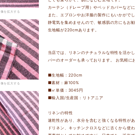
カーテン（ドレープ用）やベッドカバーなど
画像を拡大する
また、エプロンやお洋服の製作にもいかがで
静電気を集めませんので、敏感肌の方にもお
生地幅が220cmあります。
当店では、リネンのナチュラルな特性を活か
バーのオーダーも承っております。 お気軽に
■生地幅：220cm
■素材：麻100%
画像を拡大する
■㎡単価：3045円
■輸入国/生産国：リトアニア
リネンの特性
速乾性があり、水分を含むと強くなる特性が
ドリネン、キッチンクロスなどに古くから使わ