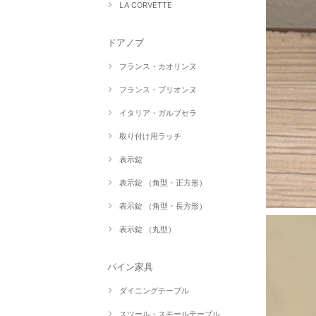
LA CORVETTE
ドアノブ
フランス・カオリンヌ
フランス・ブリオンヌ
イタリア・ガルブセラ
取り付け用ラッチ
表示錠
表示錠 （角型・正方形）
表示錠 （角型・長方形）
表示錠 （丸型）
パイン家具
ダイニングテーブル
スツール・スモールテーブル