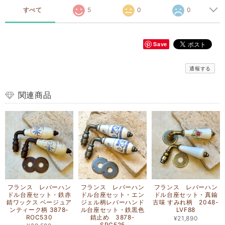
すべて
5
0
0
Save
通報する
関連商品
フランス レバーハン
フランス レバーハン
フランス レバーハン
ドル台座セット・鉄赤
ドル台座セット・エン
ドル台座セット・真鍮
錆ワックス ベージュア
ジェル柄レバーハンド
古味 すみれ柄 2048-
ンティーク柄 3878-
ル台座セット・鉄黒色
LVF88
ROC530
錆止め 3878-
¥21,890
SPC525