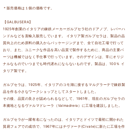
＊販売価格は１個の価格です。
【GALBUSERA】
1925年創業のイタリアの錬鉄メーカーガルブセラ社のドアノブ、レバーハ
ンドルなどを直輸入販売しています。 イタリア製ガルブセラは、製品の品
質向上のため原料の購入からパッケージングまで、全て自社工場で行って
おり、また、ユニークな作品を高い品質で製作するために、商品の主要パ
ーツは機械ではなく手仕事で行っています。そのデザインは、常にオリジ
ナルなものでいつまでも時代遅れにならないものです。製品は、100％ イ
タリア製です。
ガルブセラは、1925年、イタリアのコモ湖に接するマルグラーテで錬鉄製
品を作る小さなワークショップとしてスタートしました。
その後、品質の良さが認められるなどして、1961年、現在のガルブセラの
本拠地となるヴァルマドレーラ（Valmadrera）に工場を建設しました。
ガルブセラが一躍有名になったのは、イタリアとドイツで最初に開かれた
貿易フェアでの成功で、1967年にはチヴァーテ(Civate)に新たに工場を作