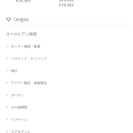
¥28,589
¥28,589
Category
ヨーロピアン雑貨
キッチン雑貨・食器
バスケット・かごバッグ
時計
アイアン製品・真鍮製品
ガーデン
その他雑貨
バブーシュ
ラグ＆マット