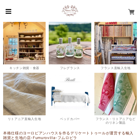
キッチン雑貨・食器
フレグランス
フランス直輸入生地
リトアニア直輸入生地
ベッドカバー
フランス・リトアニアなど
のリネン製品
本格仕様のヨーロピアンハウスを作るデリケートトゥールが運営する輸入
雑貨と生地の店-Fumurovilla-フムロビラ