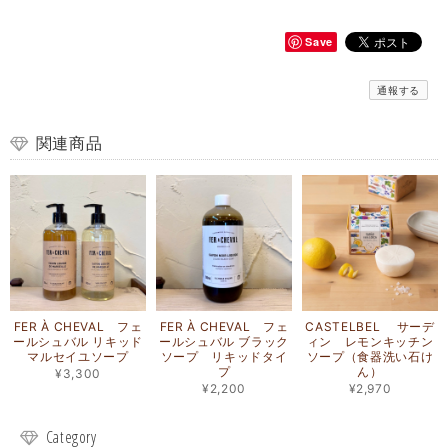
Save
通報する
関連商品
FER À CHEVAL フェ
FER À CHEVAL フェ
CASTELBEL サーデ
ールシュバル リキッド
ールシュバル ブラック
ィン レモンキッチン
マルセイユソープ
ソープ リキッドタイ
ソープ（食器洗い石け
プ
ん）
¥3,300
¥2,200
¥2,970
Category