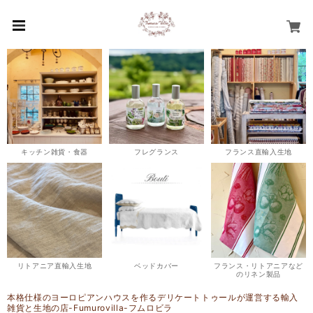
キッチン雑貨・食器
フレグランス
フランス直輸入生地
リトアニア直輸入生地
ベッドカバー
フランス・リトアニアなど
のリネン製品
本格仕様のヨーロピアンハウスを作るデリケートトゥールが運営する輸入
雑貨と生地の店-Fumurovilla-フムロビラ