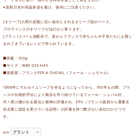
※直射日光や高温多湿を避け、保存にご注意ください。
[オリーブ]人間の皮脂に近い油分とされるオリーブ油がベース。
プロヴァンスのオリーブがほのかに香ります。
[プラント]パーム油配合で、昔からフランスで赤ちゃんや子供たちにも親し
まれてきているレシピで作られています。
■容量：100g
■サイズ：W80 D25 H45
■原産国：フランスFER A CHEVAL（フェール・シュヴァル）
1856年にマルセイユソープを作るようになってから、160年もの間、フラ
ンスの伝統的手法により製品を作り続けているフェール・シュバル社。
代々受け継がれる製法と精神が評価され、EPV（フランス政府から重要文
化企業に認定を受けている証明）の評価を持つ数少ない会社のひとつで
す。
種類