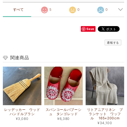
すべて
5
0
0
Save
通報する
関連商品
レッデッカー ウッド
スパンコールバブーシ
リトアニアリネン ブ
ハンドルブラシ
ュ タンゴレッド
ランケット ワッフ
ル 165×200cm
¥3,080
¥6,380
¥34,100