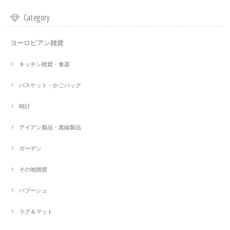
Category
ヨーロピアン雑貨
キッチン雑貨・食器
バスケット・かごバッグ
時計
アイアン製品・真鍮製品
ガーデン
その他雑貨
バブーシュ
ラグ＆マット