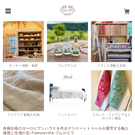
キッチン雑貨・食器
フレグランス
フランス直輸入生地
リトアニア直輸入生地
ベッドカバー
フランス・リトアニアなど
のリネン製品
本格仕様のヨーロピアンハウスを作るデリケートトゥールが運営する輸入
雑貨と生地の店-Fumurovilla-フムロビラ