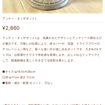
アンティ・タッザポットL
¥2,860
アンティ・タッザポットLは、洗練されたデザインとアンティーク調仕上げ
が魅力です。穴無しの仕様により、鉢カバーや、花器、ドライフラワーの
デコレーション用など、様々な使い方が楽しめるポットです。大きめのLサ
イズは、お部屋やテラスで存在感を発揮します。おしゃれなインテリアと
して、観葉植物を美しく引き立てる役割を果たします。
■サイズ:φ19.5×H26cm
口径:φ17cm 深さ:17cm
■素材・成分：材質:セメント、穴なし