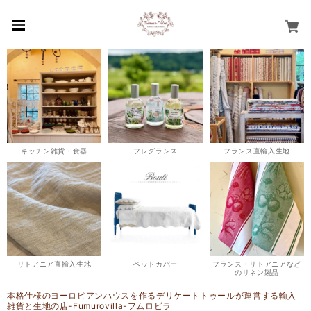
キッチン雑貨・食器
フレグランス
フランス直輸入生地
リトアニア直輸入生地
ベッドカバー
フランス・リトアニアなど
のリネン製品
本格仕様のヨーロピアンハウスを作るデリケートトゥールが運営する輸入
雑貨と生地の店-Fumurovilla-フムロビラ