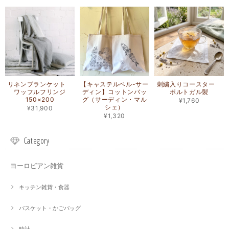
リネンブランケット
【キャステルベル-サー
刺繍入りコースター
ワッフルフリンジ
ディン】コットンバッ
ポルトガル製
150×200
グ（サーディン・マル
¥1,760
シェ）
¥31,900
¥1,320
Category
ヨーロピアン雑貨
キッチン雑貨・食器
バスケット・かごバッグ
時計