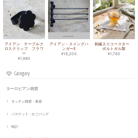
アイアン テーブルク
アイアン・スイングハ
刺繍入りコースター
ロスクリップ フラワ
ンガーE
ポルトガル製
ー
¥16,200
¥1,760
¥1,980
Category
ヨーロピアン雑貨
キッチン雑貨・食器
バスケット・かごバッグ
時計