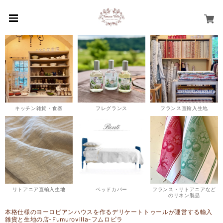
キッチン雑貨・食器
フレグランス
フランス直輸入生地
リトアニア直輸入生地
ベッドカバー
フランス・リトアニアなど
のリネン製品
本格仕様のヨーロピアンハウスを作るデリケートトゥールが運営する輸入
雑貨と生地の店-Fumurovilla-フムロビラ