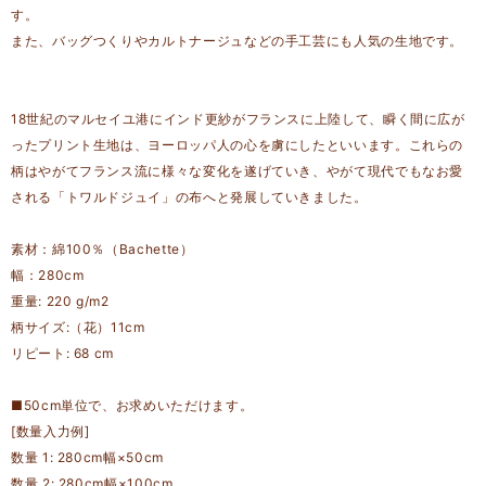
す。
また、バッグつくりやカルトナージュなどの手工芸にも人気の生地です。
18世紀のマルセイユ港にインド更紗がフランスに上陸して、瞬く間に広が
ったプリント生地は、ヨーロッパ人の心を虜にしたといいます。これらの
柄はやがてフランス流に様々な変化を遂げていき、やがて現代でもなお愛
される「トワルドジュイ」の布へと発展していきました。
素材：綿100％（Bachette）
幅：280cm
重量: 220 g/m2
柄サイズ:（花）11cm
リピート: 68 cm
■50cm単位で、お求めいただけます。
[数量入力例]
数量 1: 280cm幅×50cm
数量 2: 280cm幅×100cm