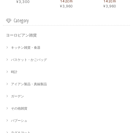
142cm
142cm
¥3,300
¥3,960
¥3,960
Category
ヨーロピアン雑貨
キッチン雑貨・食器
バスケット・かごバッグ
時計
アイアン製品・真鍮製品
ガーデン
その他雑貨
バブーシュ
ラグ＆マット