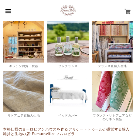
キッチン雑貨・食器
フレグランス
フランス直輸入生地
リトアニア直輸入生地
ベッドカバー
フランス・リトアニアなど
のリネン製品
本格仕様のヨーロピアンハウスを作るデリケートトゥールが運営する輸入
雑貨と生地の店-Fumurovilla-フムロビラ