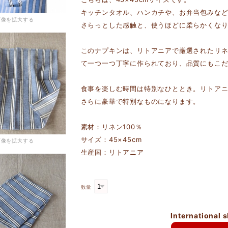
キッチンタオル、ハンカチや、お弁当包みな
画像を拡大する
さらっとした感触と、使うほどに柔らかくな
このナプキンは、リトアニアで厳選されたリ
て一つ一つ丁寧に作られており、品質にもこ
食事を楽しむ時間は特別なひととき。リトア
さらに豪華で特別なものになります。
素材：リネン100％
サイズ：45×45cm
画像を拡大する
生産国：リトアニア
数量
International 