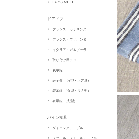
LA CORVETTE
ドアノブ
フランス・カオリンヌ
フランス・ブリオンヌ
イタリア・ガルブセラ
取り付け用ラッチ
表示錠
表示錠 （角型・正方形）
表示錠 （角型・長方形）
表示錠 （丸型）
パイン家具
ダイニングテーブル
スツール・スモールテーブル