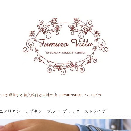
運営する輸入雑貨と生地の店-Fumurovilla-フムロビラ
ニアリネン ナプキン ブルー×ブラック ストライプ