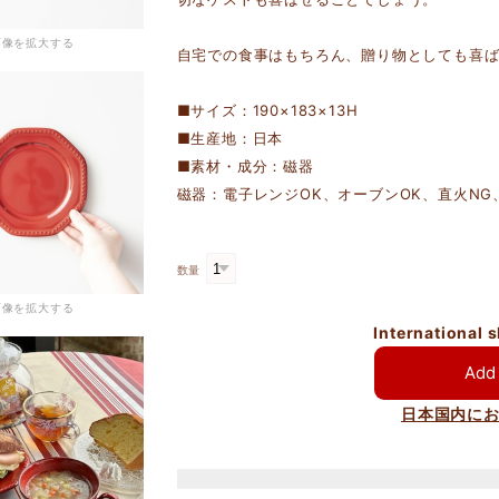
画像を拡大する
自宅での食事はもちろん、贈り物としても喜
■サイズ：190×183×13H
■生産地：日本
■素材・成分：磁器
磁器：電子レンジOK、オーブンOK、直火NG
数量
画像を拡大する
International 
Add 
日本国内に