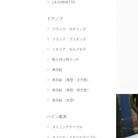
LA CORVETTE
ドアノブ
フランス・カオリンヌ
フランス・ブリオンヌ
イタリア・ガルブセラ
取り付け用ラッチ
表示錠
表示錠 （角型・正方形）
表示錠 （角型・長方形）
表示錠 （丸型）
パイン家具
ダイニングテーブル
スツール・スモールテーブル