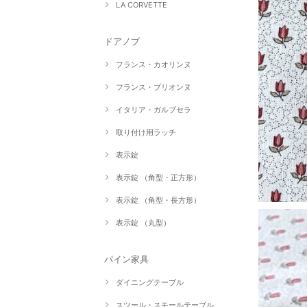
LA CORVETTE
ドアノブ
フランス・カオリンヌ
フランス・ブリオンヌ
イタリア・ガルブセラ
取り付け用ラッチ
表示錠
表示錠 （角型・正方形）
表示錠 （角型・長方形）
表示錠 （丸型）
パイン家具
ダイニングテーブル
スツール・スモールテーブル