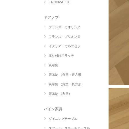
LA CORVETTE
ドアノブ
フランス・カオリンヌ
フランス・ブリオンヌ
イタリア・ガルブセラ
取り付け用ラッチ
表示錠
表示錠 （角型・正方形）
表示錠 （角型・長方形）
表示錠 （丸型）
パイン家具
ダイニングテーブル
スツール・スモールテーブル