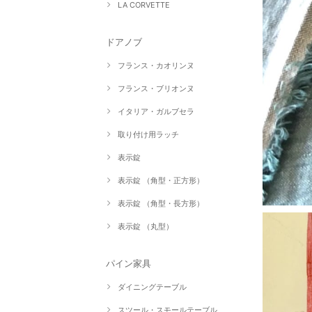
LA CORVETTE
ドアノブ
フランス・カオリンヌ
フランス・ブリオンヌ
イタリア・ガルブセラ
取り付け用ラッチ
表示錠
表示錠 （角型・正方形）
表示錠 （角型・長方形）
表示錠 （丸型）
パイン家具
ダイニングテーブル
スツール・スモールテーブル