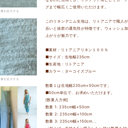
グまで幅広くご使用いただけます。
画像を拡大する
このリネンデニム生地は、リトアニアで職人
合いと抜群の通気性が特徴です。ウォッシュ
上がりが魅力です。
■素材：リトアニアリネン１００％
■サイズ：生地幅235cm
■生産地：リトアニア
■カラー：ターコイズブルー
画像を拡大する
数量１は生地幅235cm×50cmです。
■50cm単位で、お求めいただけます。
[数量入力例]
数量 1: 235cm幅×50cm
数量 2: 235cm幅×100cm
数量 3: 235cm幅×150cm...