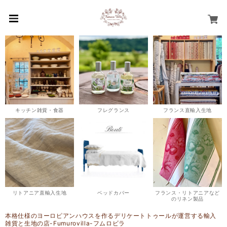
キッチン雑貨・食器
フレグランス
フランス直輸入生地
リトアニア直輸入生地
ベッドカバー
フランス・リトアニアなど
のリネン製品
本格仕様のヨーロピアンハウスを作るデリケートトゥールが運営する輸入
雑貨と生地の店-Fumurovilla-フムロビラ