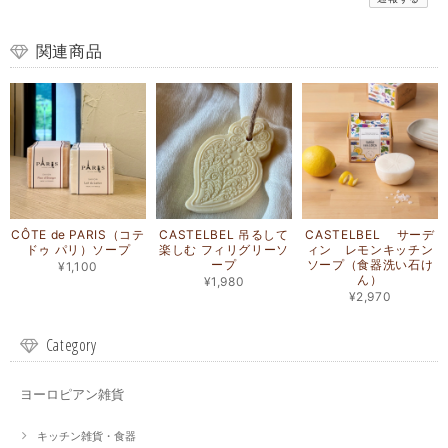
関連商品
CÔTE de PARIS（コテ
CASTELBEL 吊るして
CASTELBEL サーデ
ドゥ パリ）ソープ
楽しむ フィリグリーソ
ィン レモンキッチン
ープ
ソープ（食器洗い石け
¥1,100
ん）
¥1,980
¥2,970
Category
ヨーロピアン雑貨
キッチン雑貨・食器