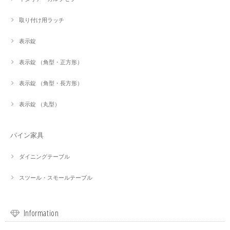
取り付け用ラッチ
表示錠
表示錠 （角型・正方形）
表示錠 （角型・長方形）
表示錠 （丸型）
パイン家具
ダイニングテーブル
スツール・スモールテーブル
Information