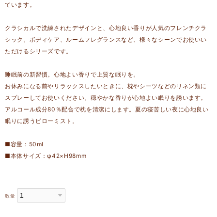
ています。
クラシカルで洗練されたデザインと、心地良い香りが人気のフレンチクラ
シック。ボディケア、ルームフレグランスなど、様々なシーンでお使いい
ただけるシリーズです。
睡眠前の新習慣。心地よい香りで上質な眠りを。
お休みになる前やリラックスしたいときに、枕やシーツなどのリネン類に
スプレーしてお使いください。穏やかな香りが心地よい眠りを誘います。
アルコール成分80％配合で枕を清潔にします。夏の寝苦しい夜に心地良い
眠りに誘うピローミスト。
■容量：50ml
■本体サイズ：φ42×H98mm
数量