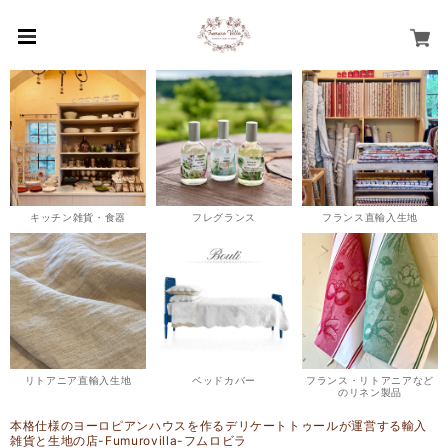
キッチン雑貨・食器
フレグランス
フランス直輸入生地
リトアニア直輸入生地
ベッドカバー
フランス・リトアニアなど
のリネン製品
本格仕様のヨーロピアンハウスを作るデリケートトゥールが運営する輸入
雑貨と生地の店-Fumurovilla-フムロビラ