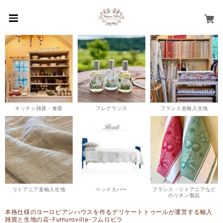
キッチン雑貨・食器
フレグランス
フランス直輸入生地
リトアニア直輸入生地
ベッドカバー
フランス・リトアニアなど
のリネン製品
本格仕様のヨーロピアンハウスを作るデリケートトゥールが運営する輸入
雑貨と生地の店-Fumurovilla-フムロビラ