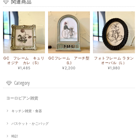
関連商品
GC フレーム キュリ
GCフレーム アーチ型
フォトフレーム ラタン
オジテ カレ（S）
(L)
オーバル（L）
¥1,485
¥2,200
¥1,980
Category
ヨーロピアン雑貨
キッチン雑貨・食器
バスケット・かごバッグ
時計