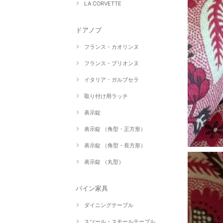
LA CORVETTE
ドアノブ
フランス・カオリンヌ
フランス・ブリオンヌ
イタリア・ガルブセラ
取り付け用ラッチ
表示錠
表示錠 （角型・正方形）
表示錠 （角型・長方形）
表示錠 （丸型）
パイン家具
ダイニングテーブル
スツール・スモールテーブル