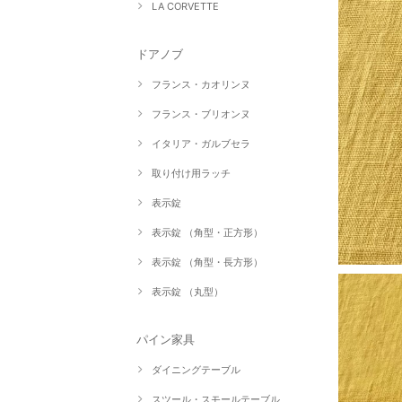
LA CORVETTE
ドアノブ
フランス・カオリンヌ
フランス・ブリオンヌ
イタリア・ガルブセラ
取り付け用ラッチ
表示錠
表示錠 （角型・正方形）
表示錠 （角型・長方形）
表示錠 （丸型）
パイン家具
ダイニングテーブル
スツール・スモールテーブル