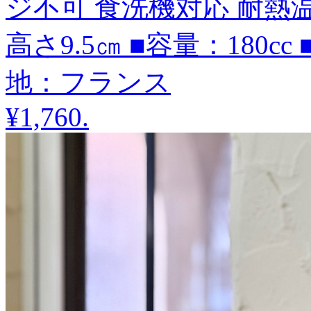
ジ不可 食洗機対応 耐熱温
高さ9.5㎝ ■容量：180
地：フランス
¥1,760
.