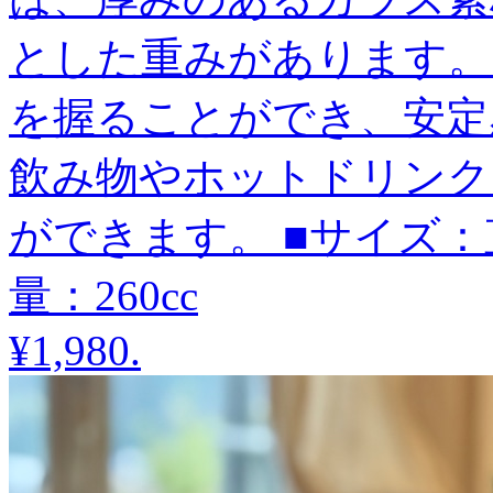
とした重みがあります。
を握ることができ、安定
飲み物やホットドリンク
ができます。 ■サイズ：直径8
量：260cc
¥1,980
.