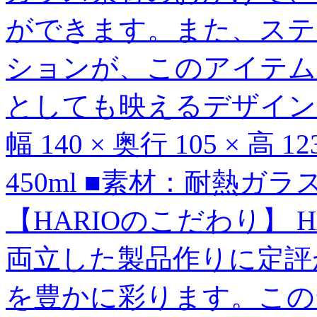
ができます。また、ステ
ションが、このアイテム
としても映えるデザイン
幅 140 × 奥行 105 × 高
450ml ■素材：耐熱ガ
【HARIOのこだわり】 
両立した製品作りに定評
を豊かに彩ります。この