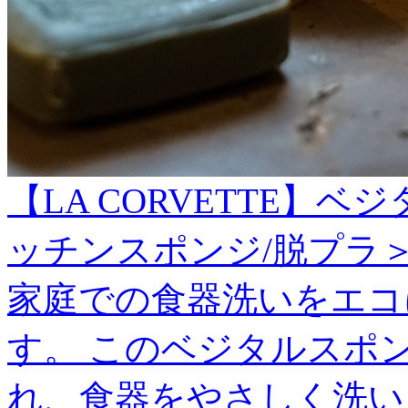
【LA CORVETTE】
ッチンスポンジ/脱プラ
家庭での食器洗いをエコ
す。 このベジタルスポ
れ、食器をやさしく洗い