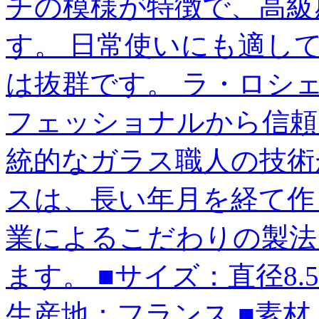
チの模様が特徴で、高級
す。 日常使いにも適し
は抜群です。 ラ・ロシ
フェッショナルから信頼
統的なガラス職人の技術
スは、長い年月を経て作
業によるこだわりの製法
ます。 ■サイズ：直径8.5cm
生産地：フランス ■素