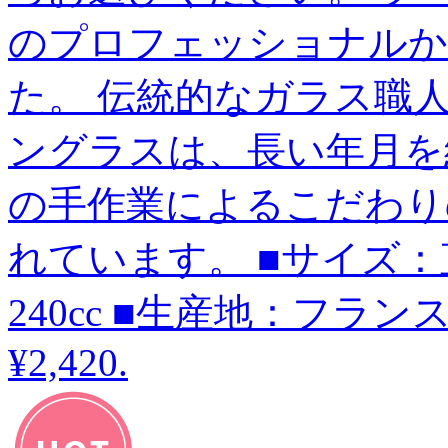
のプロフェッショナルか
た。 伝統的なガラス職
ングラスは、長い年月を
の手作業によるこだわり
れています。 ■サイズ：直径
240cc ■生産地：フラ
¥2,420
.