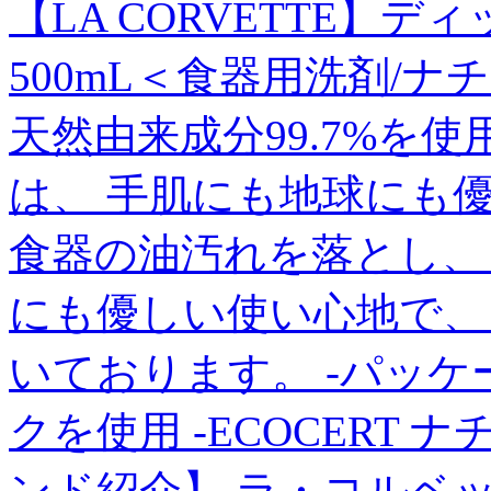
【LA CORVETTE】
500mL＜食器用洗剤/ナ
天然由来成分99.7%を
は、 手肌にも地球にも
食器の油汚れを落とし、
にも優しい使い心地で、
いております。 -パッケ
クを使用 -ECOCERT
ンド紹介】 ラ・コルベ