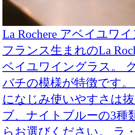
La Rochere アベイユ
フランス生まれのLa Ro
ベイユワイングラス。 
バチの模様が特徴です。
になじみ使いやすさは抜
ブ、ナイトブルーの3種
らお選びください。 ラ