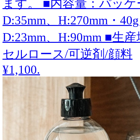
ます。 ■内容量：パッケー
D:35mm、H:270mm・4
D:23mm、H:90mm 
セルロース/可逆剤/顔料
¥1,100
.