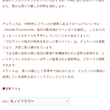
部屋のアクセントやプレゼントにもおすすめ！手軽に楽しめるサイズ感な
がら、豊かな香りで癒しの空間を演出します。
デュランスは、1986年にフランスの南東にあるドロームプロバンサル
（Drome Provencale）地方の農夫婦がラベンダーを栽培し、こだわりの
エッセンシャルオイルを手作りしていたことから始まりました。
『プロヴァンス地方の特色を生かした香りづくり』は、デュランスの基盤
となり、大切に受け継がれています。
「できる限り自社の畑と地元の農場で有機栽培された原料を使用する」と
いうデュランスのポリシーを守って厳選された原材料は、グラースで調香
されます。
グラースは、 香りの都として世界中で知られており、デュランスの商品に
使用している香料も全てここでブレンドしています。
■容量３０ｇ
種類