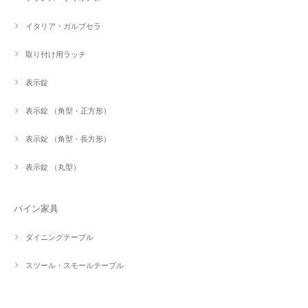
イタリア・ガルブセラ
取り付け用ラッチ
表示錠
表示錠 （角型・正方形）
表示錠 （角型・長方形）
表示錠 （丸型）
パイン家具
ダイニングテーブル
スツール・スモールテーブル