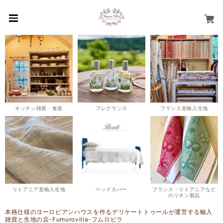
キッチン雑貨・食器
フレグランス
フランス直輸入生地
リトアニア直輸入生地
ベッドカバー
フランス・リトアニアなど
のリネン製品
本格仕様のヨーロピアンハウスを作るデリケートトゥールが運営する輸入
雑貨と生地の店-Fumurovilla-フムロビラ