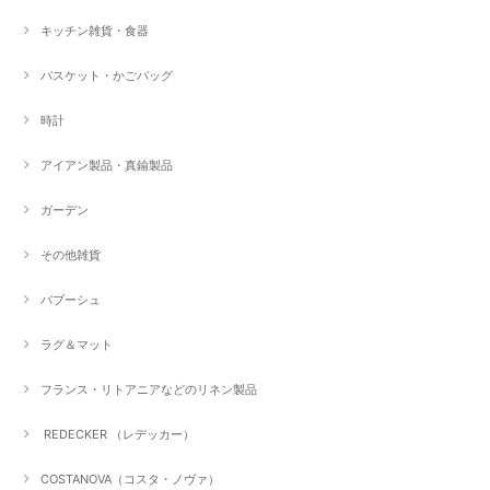
キッチン雑貨・食器
バスケット・かごバッグ
時計
アイアン製品・真鍮製品
ガーデン
その他雑貨
バブーシュ
ラグ＆マット
フランス・リトアニアなどのリネン製品
REDECKER （レデッカー）
COSTANOVA（コスタ・ノヴァ）